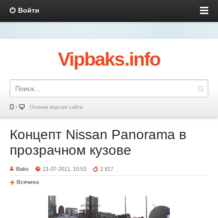
Войти
Vipbaks.info
Полная версия сайта
Концепт Nissan Panorama в
прозрачном кузове
Baks
21-07-2011, 10:53
2 817
Всячина