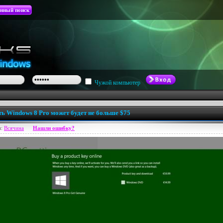
нный поиск
Чужой компьютер
ь Windows 8 Pro может будет не больше $75
я:
Всячина
Нашли ошибку?