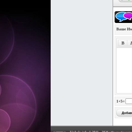
Ваше Им
1+5=