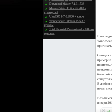
Download Master 7.1.3.1733
Movavi Video Editor 26.20.0 -
крякнутый
UltraISO 9.7.6.3860 + ключ
Wondershare Filmora 15.5.3 с
кряком
Total Uninstall Professional 7.0.0 - на
русском
В последн
Windows 8,
оригиналь
Сегодня в
примерно 
носитель,
псевдоним
большой в
свидетель
В любом с
новая сис
Возьмёмся
января 201
+2