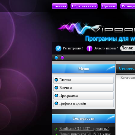
Главная
Обратная связь
Правила
Расшире
Регистрация!
Забыли пароль?
Стоимост
Меню
Категори
Главная
Всячина
Программы
Графика и дизайн
Топ новости
Bandicam 8.3.1.2537 - крякнутый
Дизайн интерьера 3D 15.0 + ключ