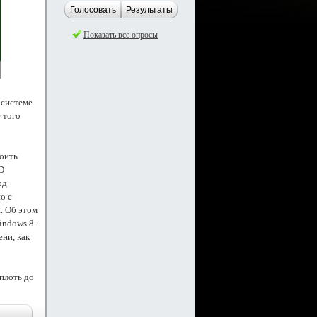
Голосовать
Результаты
Показать все опросы
 системе
 того
тоить
D
од
о с
. Об этом
indows 8.
ени, как
плоть до