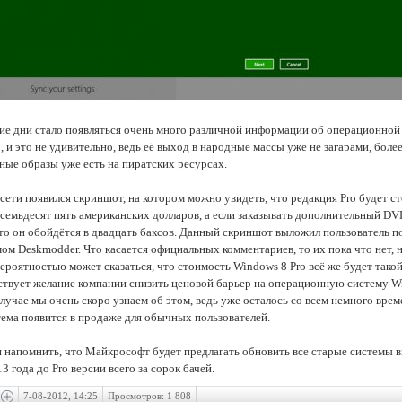
ие дни стало появляться очень много различной информации об операционной
 и это не удивительно, ведь её выход в народные массы уже не загарами, более
ные образы уже есть на пиратских ресурсах.
 сети появился скриншот, на котором можно увидеть, что редакция Pro будет с
семьдесят пять американских долларов, а если заказывать дополнительный DV
 то он обойдётся в двадцать баксов. Данный скриншот выложил пользователь п
ом Deskmodder. Что касается официальных комментариев, то их пока что нет, н
ероятностью может сказаться, что стоимость Windows 8 Pro всё же будет такой
ствует желание компании снизить ценовой барьер на операционную систему W
лучае мы очень скоро узнаем об этом, ведь уже осталось со всем немного врем
тема появится в продаже для обычных пользователей.
 напомнить, что Майкрософт будет предлагать обновить все старые системы в
3 года до Pro версии всего за сорок бачей.
7-08-2012, 14:25
Просмотров: 1 808