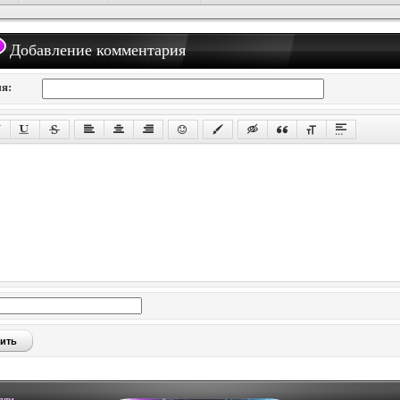
Добавление комментария
я:
лям