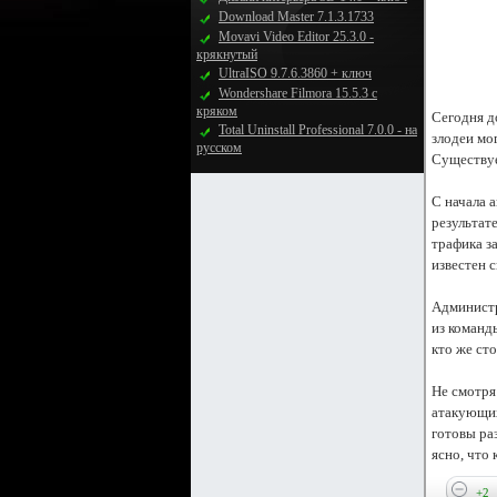
Download Master 7.1.3.1733
Movavi Video Editor 25.3.0 -
крякнутый
UltraISO 9.7.6.3860 + ключ
Wondershare Filmora 15.5.3 с
кряком
Сегодня д
Total Uninstall Professional 7.0.0 - на
злодеи мог
русском
Существуе
С начала а
результате
трафика з
известен 
Администр
из команды
кто же сто
Не смотря 
атакующих
готовы ра
ясно, что 
+2