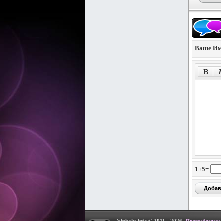
Ваше Им
1+5=
Vipbaks.info © 2011 - 2026 |
Правообладате