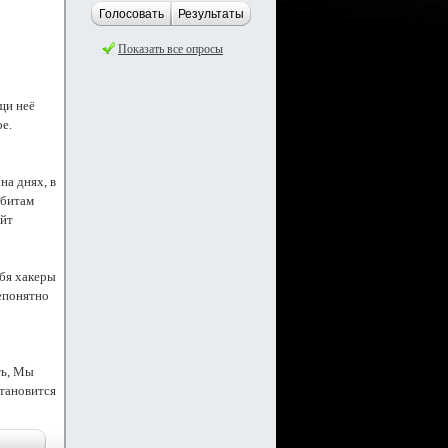
Голосовать
Результаты
Показать все опросы
щи неё
ое.
на днях, в
 битам
айт
ебя хакеры
непонятно
ть, Мы
становится