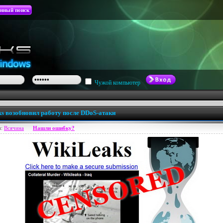
нный поиск
Чужой компьютер
s возобновил работу после DDoS-атаки
я:
Всячина
Нашли ошибку?