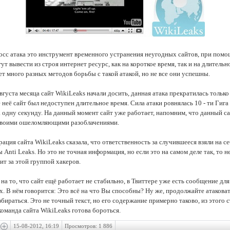
осс атака это инструмент временного устранения неугодных сайтов, при помо
ут вывести из строя интернет ресурс, как на короткое время, так и на длительн
т много разных методов борьбы с такой атакой, но не все они успешны.
вгуста месяца сайт WikiLeaks начали досить, данная атака прекратилась только 
 неё сайт был недоступен длительное время. Сила атаки ровнялась 10 - ти Гига
а одну секунду. На данный момент сайт уже работает, напомним, что данный с
своими ошеломляющими разоблачениями.
ация сайта WikiLeaks сказала, что ответственность за случившееся взяли на с
 Anti Leaks. Но это не точная информация, но если это на самом деле так, то 
ит за этой группой хакеров.
на то, что сайт ещё работает не стабильно, в Твиттере уже есть сообщение для
. В нём говорится: Это всё на что Вы способны? Ну же, продолжайте атакова
збираться. Это не точный текст, но его содержание примерно таково, из этого 
команда сайта WikiLeaks готова бороться.
15-08-2012, 16:19
Просмотров: 1 886