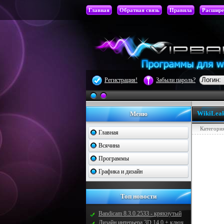
Главная
Обратная связь
Правила
Расшире
Регистрация!
Забыли пароль?
WikiLeak
Меню
Категори
Главная
Всячина
Программы
Графика и дизайн
Топ новости
Bandicam 8.3.0.2533 - крякнутый
Дизайн интерьера 3D 14.0 + ключ