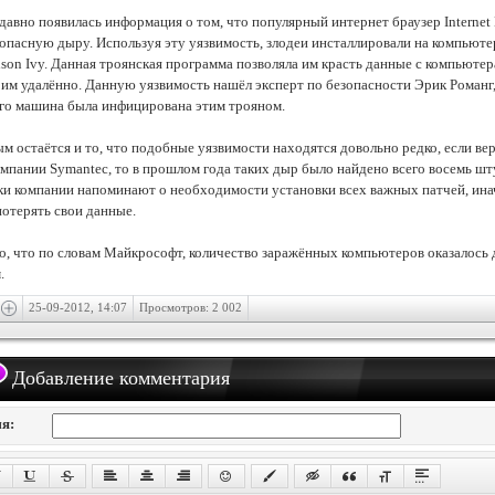
давно появилась информация о том, что популярный интернет браузер Internet 
опасную дыру. Используя эту уязвимость, злодеи инсталлировали на компьют
ison Ivy. Данная троянская программа позволяла им красть данные с компьютера
 им удалённо. Данную уязвимость нашёл эксперт по безопасности Эрик Романг,
 его машина была инфицирована этим трояном.
м остаётся и то, что подобные уязвимости находятся довольно редко, если ве
мпании Symantec, то в прошлом года таких дыр было найдено всего восемь шт
и компании напоминают о необходимости установки всех важных патчей, ин
потерять свои данные.
то, что по словам Майкрософт, количество заражённых компьютеров оказалось
.
25-09-2012, 14:07
Просмотров: 2 002
Добавление комментария
я: