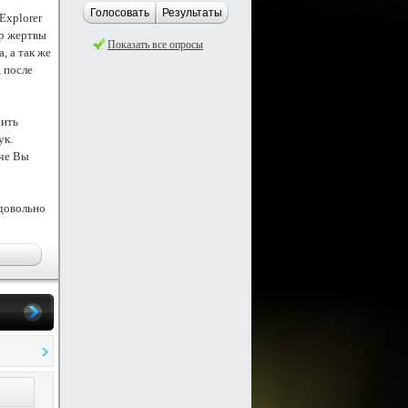
Голосовать
Результаты
Explorer
ер жертвы
Показать все опросы
, а так же
 после
рить
ук.
аче Вы
 довольно