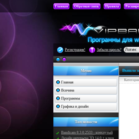
Главная
Обратная связь
Правила
Расшире
Регистрация!
Забыли пароль?
Вышла за
Меню
Категори
Главная
Всячина
Программы
Графика и дизайн
Топ новости
Bandicam 8.3.0.2533 - крякнутый
Дизайн интерьера 3D 14.0 + ключ