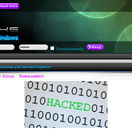
нный поиск
Чужой компьютер
платка для Internet Explorer
я:
Всячина
Нашли ошибку?