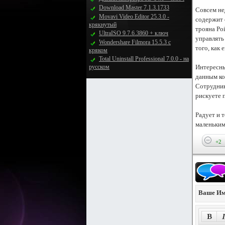
Download Master 7.1.3.1733
Совсем не
Movavi Video Editor 25.3.0 -
содержит 
крякнутый
трояна Po
UltraISO 9.7.6.3860 + ключ
управлять
Wondershare Filmora 15.5.3 с
того, как
кряком
Total Uninstall Professional 7.0.0 - на
русском
Интересны
данным ко
Сотрудник
рискуете 
Радует и 
маленьким
+2
Ваше Им