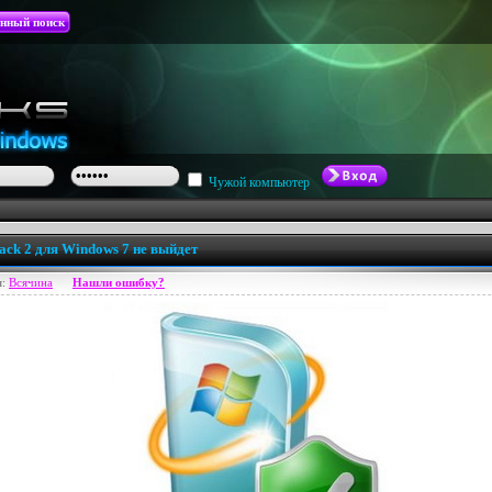
нный поиск
Чужой компьютер
Pack 2 для Windows 7 не выйдет
я:
Всячина
Нашли ошибку?