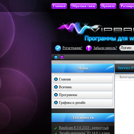
Главная
Обратная связь
Правила
Расшире
Регистрация!
Забыли пароль?
Service 
Меню
Категори
Главная
Всячина
Программы
Графика и дизайн
Топ новости
Bandicam 8.3.0.2533 - крякнутый
Дизайн интерьера 3D 14.0 + ключ