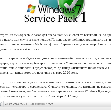
отреть на выход сервис паков для операционных систем, то в каждой их, по кр
, а в некоторых случаях даже четыре. По непроверенной информации, которая 
ого источника, компания Майкрософт не собирается выпускать второй пакет 
ционной системы Windows 7.
торого сервис пака будут выходить специальные обновления и патчи, которые
 дыры, и делать систему быстрее. Возможно, в Майкрософт посчитали, что это
точно, такие обновления будут выходить до конца жизненного цикла системы,
ительный конец которого наступит в январе 2020 года.
отреть на прошлые версии систем Windows, то можно смело сказать что для W
ремя выпуска второго сервис пака. Существует мнение, что компания не выпус
овлений из-за того, что бы пользователи перешли на систему Windows 8, офиц
рой состоится уже завтра, то есть 26 октября 2012 года.
25-10-2012, 09:14
Просмотров: 4 020