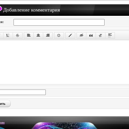
Добавление комментария
я:
лям