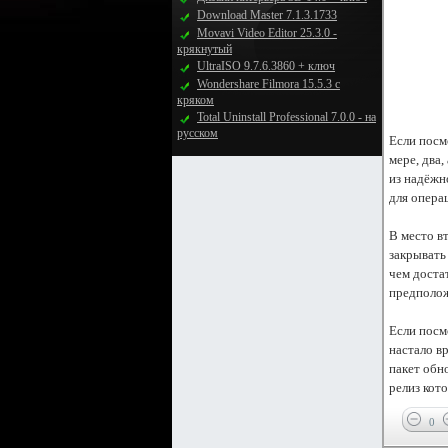
Download Master 7.1.3.1733
Movavi Video Editor 25.3.0 -
крякнутый
UltraISO 9.7.6.3860 + ключ
Wondershare Filmora 15.5.3 с
кряком
Total Uninstall Professional 7.0.0 - на
русском
Если посм
мере, два
из надёжн
для опера
В место в
закрывать
чем доста
предполож
Если посм
настало в
пакет обн
релиз кото
0