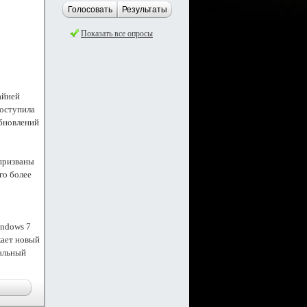
Голосовать
Результаты
Показать все опросы
айней
поступила
обновлений
 призваны
го более
indows 7
кает новый
иальный