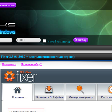
нный поиск
Чужой компьютер
 Fixer 3.3.91.3080 + ключ лицензии (полная версия)
я:
Программы
Нашли ошибку?