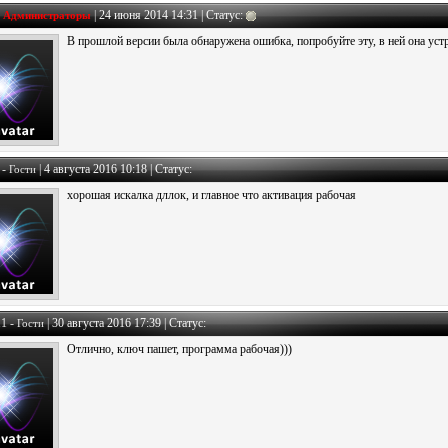
-
|
24 июня 2014 14:31 | Статус:
Администраторы
В прошлой версии была обнаружена ошибка, попробуйте эту, в ней она устр
 -
|
4 августа 2016 10:18 | Статус:
Гости
хорошая искалка дллок, и главное что активация рабочая
1 -
|
30 августа 2016 17:39 | Статус:
Гости
Отлично, ключ пашет, программа рабочая)))