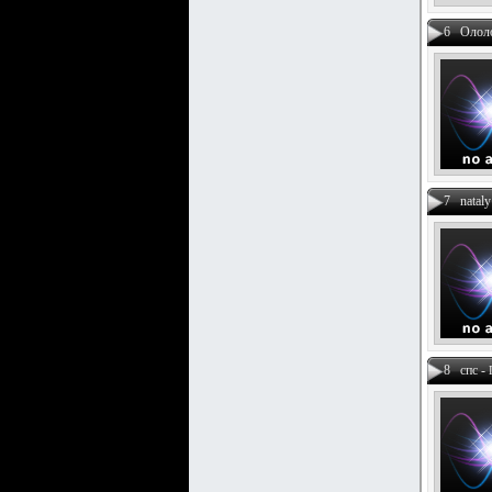
6 Олол
7 nataly
8 спс -