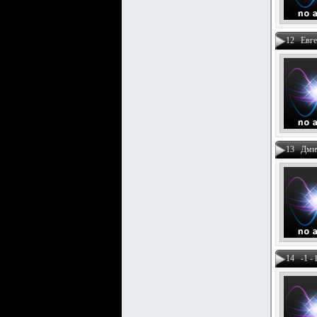
12 Евге
13 Дми
14 -1 -