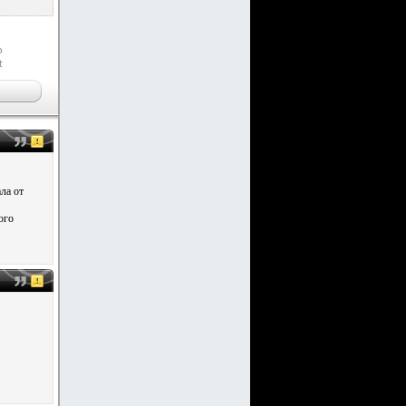
ла от
ого