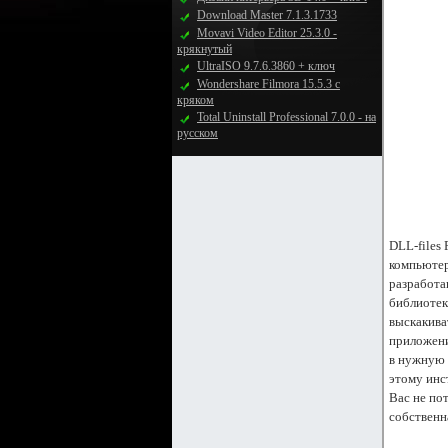
Download Master 7.1.3.1733
Movavi Video Editor 25.3.0 -
крякнутый
UltraISO 9.7.6.3860 + ключ
Wondershare Filmora 15.5.3 с
кряком
Total Uninstall Professional 7.0.0 - на
русском
DLL-files
компьютер
разработа
библиотек
выскакива
приложени
в нужную п
этому инс
Вас не пот
собственн