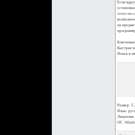
Если вдру
установки
этого он с
возможнос
на предме
программу
Ключевые 
Быстрая ч
Поиск и а
Размер: 5
Язык: рус
Лицензия:
ОС: Window