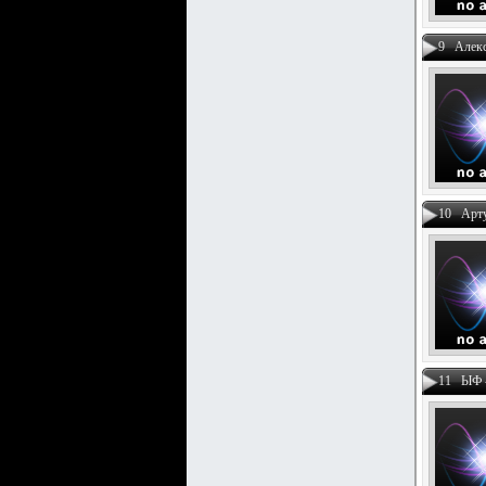
9 Алекс
10 Арт
11 ЫФ 