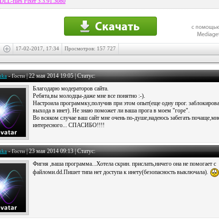
DLL-files Fixer 3.3.91.3080
17-02-2017, 17:34
Просмотров: 157 727
-
|
22 мая 2014 19:05 | Статус:
hka
Гости
Благодарю модераторов сайта.
Ребята,вы молодцы-даже мне все понятно :-).
Настроила программку,получив при этом опыт(еще одну прог. заблокирова
выхода в инет). Не знаю поможет ли ваша прога в моем "горе".
Во всяком случае ваш сайт мне очень по-душе,надеюсь забегать почаще,мн
интересного... СПАСИБО!!!!
-
|
23 мая 2014 09:13 | Статус:
hka
Гости
Фигня ,ваша программа...Хотела скрин. прислать,ничего она не помогает с
файломи.dd.Пишет типа нет доступа к инету(безопасность выключала).