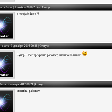
ош -
|
1 ноября 2016 20:45 | Статус:
Гости
а где файл hosts??
 -
|
3 декабря 2016 20:28 | Статус:
Гости
Супер!!! Все прекрасно работает, спасибо большое!
|
7 января 2017 08:21 | Статус:
Гости
спосибки работает