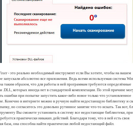
 Fixer - это реально необходимый инструмент если Вы хотите, чтобы на вашем
е запускали абсолютно все приложения. Ведь всеми используемая система Wi
на таким образом, что для работы в ней программам требуются определённые
и .DLL, которых иногда нет в стандартной комплектации. По этой причине мог
ть ошибки при попытке запустить какое-либо новое только что установленное
е. Конечно в интернете можно в ручную найти недостающую библиотеку и с
апку, но согласитесь это довольно рутинное занятие что-то искать. Так вот, б
трументу Вы сможете установить в систему все недостающие библиотеки, при
ребуется практически никаких действий. Благодаря тому, что в ней есть своя
ая база, она способна найти практически любой недостающий файл.