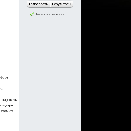
Голосовать
Результаты
Показать все опросы
ndows
ут
копировать
лагодаря
 этом от