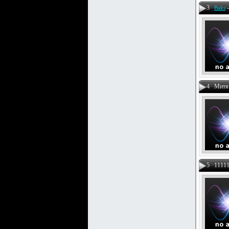
3
Baks
4 Митя
5 11111