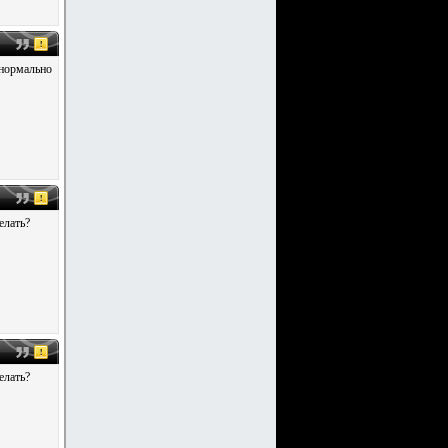
 нормально
елать?
елать?