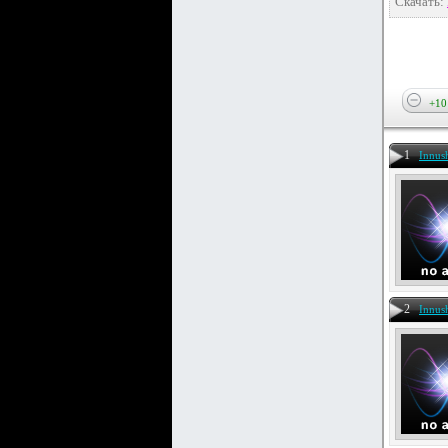
Скачать:
+10
1
Innus
2
Innus