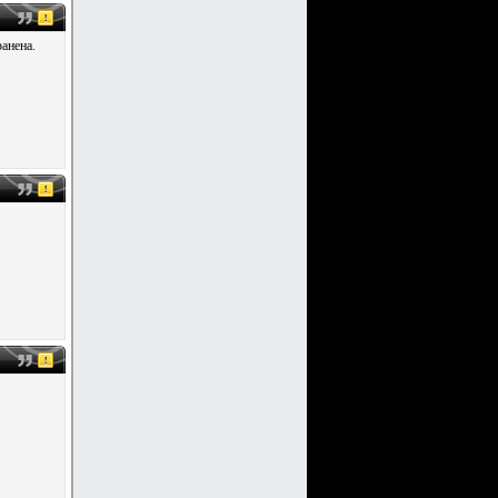
анена.