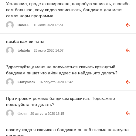
Установил, вроде активирована, попробую записать, спасибо
вам большое, хочу видео записывать, бандикам для меня
самая норм программа.
DaNiLL
11 июля 2020 13:23
пасіба вам ви чоткі
tolatola
25 июля 2020 14:07
Здраствуйте,у меня не получаеться скачать крякнутый
бандикам пишет что айпи адрес не найден,что делать?
Crazybleek
16 августа 2020 13:42
При игровом режиме бандикам крашится. Подскажите
пожалуйста что делать?
Филя
20 августа 2020 18:15
почему когда я скачиваю бандикам он неб взлома пожалуста
помогите